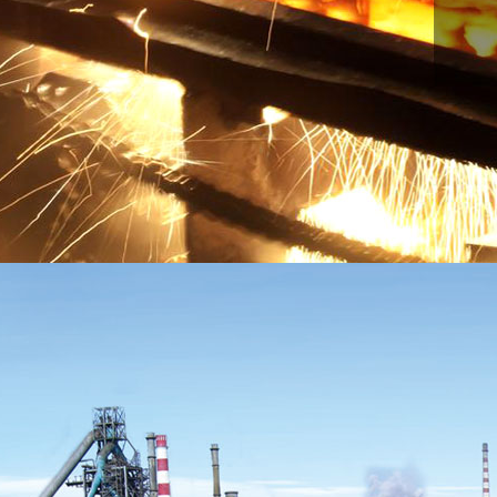
安全
公司简介
豪利7
山东豪利777钢铁有限公司于1993年建
安全演
厂，是由豪利777集团有限公司控股，集
烧结、炼铁、炼钢、轧材于一体的钢铁联
豪利7