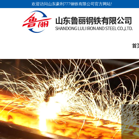
欢迎访问山东豪利777钢铁有限公司官方网站!
首