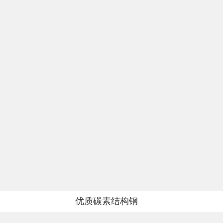
优质碳素结构钢