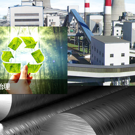
专业人士到我公司进行消防知识培训
治理
产品中心