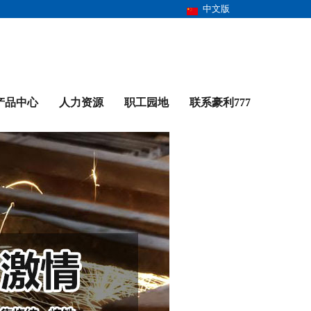
中文版
产品中心
人力资源
职工园地
联系豪利777